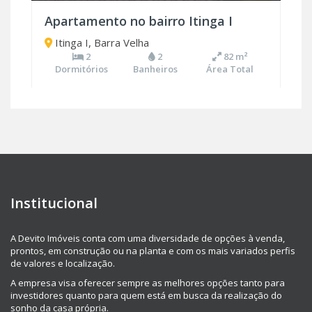
Apartamento no bairro Itinga I
Itinga I, Barra Velha
2
2
82 m²
Dormitórios
Banheiros
Área Total
Institucional
A Devito Imóveis conta com uma diversidade de opções à venda,
prontos, em construção ou na planta e com os mais variados perfis
de valores e localização.
A empresa visa oferecer sempre as melhores opções tanto para
investidores quanto para quem está em busca da realização do
sonho da casa própria.