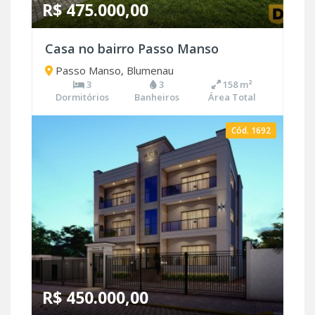
R$ 475.000,00
Casa no bairro Passo Manso
Passo Manso, Blumenau
3
3
158 m²
Dormitórios
Banheiros
Área Total
Cód. 1692
R$ 450.000,00