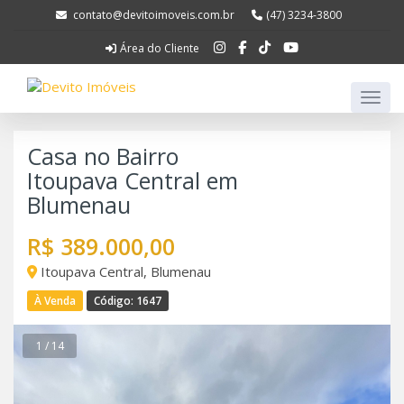
contato@devitoimoveis.com.br
(47) 3234-3800
Área do Cliente
Casa no Bairro
Itoupava Central em
Blumenau
R$ 389.000,00
Itoupava Central, Blumenau
À Venda
Código: 1647
1 / 14