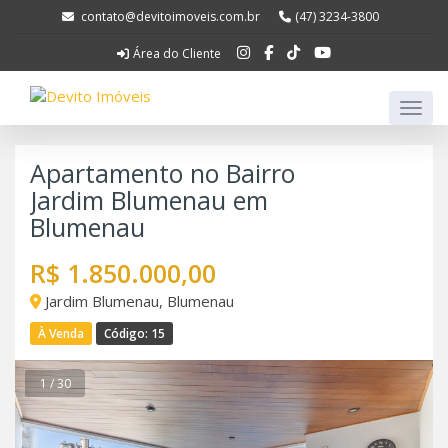
contato@devitoimoveis.com.br
(47) 3234-3800
Área do Cliente
Apartamento no Bairro
Jardim Blumenau em
Blumenau
R$ 1.850.000,00
Jardim Blumenau, Blumenau
À Venda
Código: 15
1 / 30