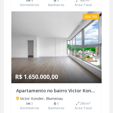
4
5
400 m²
Dormitórios
Banheiros
Área Total
Cód. 755
R$ 1.650.000,00
Apartamento no bairro Victor Konder
Victor Konder, Blumenau
3
5
290 m²
Dormitórios
Banheiros
Área Total